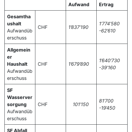
Aufwand
Ertrag
Gesamtha
ushalt
1’774’580
CHF
1’837’190
Aufwandüb
-62’610
erschuss
Allgemein
er
1’640’730
Haushalt
CHF
1’679’890
-39’160
Aufwandüb
erschuss
SF
Wasserver
81’700
sorgung
CHF
101’150
-19’450
Aufwandüb
erschuss
SF Abfall