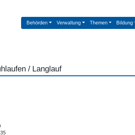
Behörden
Verwaltung
Themen
Bildung
laufen / Langlauf
n
 35